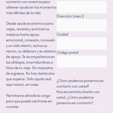
contacto con nosotros para
obtener ayuda en los momentos
más difíciles de la vida.
Dirección Línea 2
Desde ayuda económica para
viajes, recetas y suministros
Ciudad
médicos hasta apoyo
emocional, conexión, consuelo
y un oído atento, somos su
vecino, su defensor y su sistema
Código postal
de apoyo. Te acompañamos en
los altibajos, incertidumbres e
hitos de tu viaje. Sin requisitos
de ingresos. No hay obstáculos
que superar. Sólo ayuda real,
¿Cómo podemos ponernos en
aquí mismo, en casa.
contacto con usted?
Nos encantaría charlar con
Permítanos aliviarle la carga
usted. ¿Cómo podemos
para que pueda centrarse en
ponernos en contacto?
curarse.