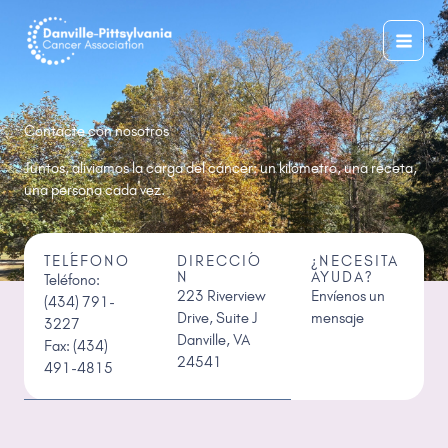
Ir
al
contenido
Contacte con nosotros
Juntos, aliviamos la carga del cáncer: un kilómetro, una receta,
una persona cada vez.
TELÉFONO
DIRECCIÓ
¿NECESITA
N
AYUDA?
Teléfono:
223 Riverview
Envíenos un
(434) 791-
Drive, Suite J
mensaje
3227
Danville, VA
Fax: (434)
24541
491-4815